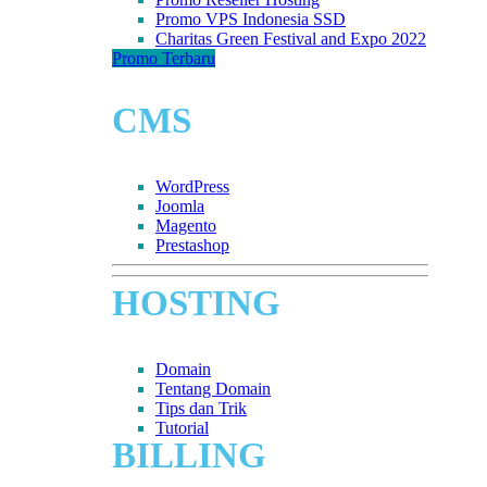
Promo VPS Indonesia SSD
Charitas Green Festival and Expo 2022
Promo Terbaru
CMS
WordPress
Joomla
Magento
Prestashop
HOSTING
Domain
Tentang Domain
Tips dan Trik
Tutorial
BILLING