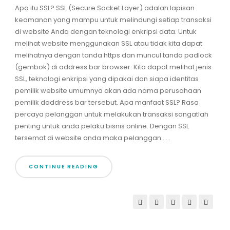
Apa itu SSL? SSL (Secure Socket Layer) adalah lapisan
keamanan yang mampu untuk melindungi setiap transaksi
di website Anda dengan teknologi enkripsi data. Untuk
melihat website menggunakan SSL atau tidak kita dapat
melihatnya dengan tanda https dan muncul tanda padlock
(gembok) di address bar browser. Kita dapat melihat jenis
SSL, teknologi enkripsi yang dipakai dan siapa identitas
pemilik website umumnya akan ada nama perusahaan
pemilik daddress bar tersebut. Apa manfaat SSL? Rasa
percaya pelanggan untuk melakukan transaksi sangatlah
penting untuk anda pelaku bisnis online. Dengan SSL
tersemat di website anda maka pelanggan......
CONTINUE READING